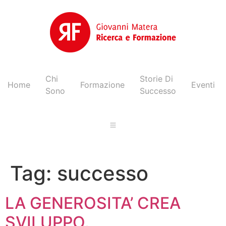
Chi
Storie Di
Home
Formazione
Eventi
Sono
Successo
Tag:
successo
LA GENEROSITA’ CREA
SVILUPPO.