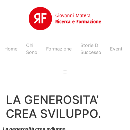
Chi
Storie Di
Home
Formazione
Eventi
Sono
Successo
LA GENEROSITA’
CREA SVILUPPO.
La generosità crea sviluppo