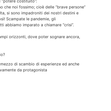
l “potere costituito”:
vano che noi fossimo; cioè delle “brave persone”
lta, si sono impadroniti dei nostri destini e
osì! Scampate le pandemie, gli
tti abbiamo imparato a chiamare “crisi”.
ampi orizzonti, dove poter sognare ancora,
io?
n mezzo di scambio di esperienze ed anche
ivamente da protagonista