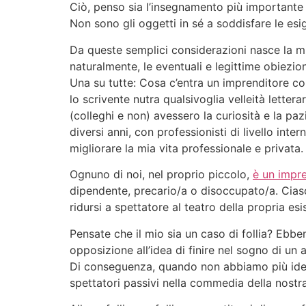
Ciò, penso sia l’insegnamento più importante 
Non sono gli oggetti in sé a soddisfare le esi
Da queste semplici considerazioni nasce la mi
naturalmente, le eventuali e legittime obiezio
Una su tutte: Cosa c’entra un imprenditore con
lo scrivente nutra qualsivoglia velleità letter
(colleghi e non) avessero la curiosità e la pa
diversi anni, con professionisti di livello in
migliorare la mia vita professionale e privata.
Ognuno di noi, nel proprio piccolo,
è un impr
dipendente, precario/a o disoccupato/a. Ciasc
ridursi a spettatore al teatro della propria esi
Pensate che il mio sia un caso di follia? Ebben
opposizione all’idea di finire nel sogno di un
Di conseguenza, quando non abbiamo più idee,
spettatori passivi nella commedia della nostra