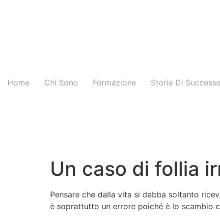
Home
Chi Sono
Formazione
Storie Di Success
Un caso di follia i
Pensare che dalla vita si debba soltanto riceve
è soprattutto un errore poiché è lo scambio ch