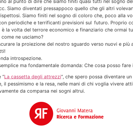
fino al punto di dire che siamo finiti quasi tutti nel sogno de
ne ecc. Siamo diventati pressappoco quello che gli altri vole
 rispettosi. Siamo finiti nel sogno di coloro che, poco alla vo
con periodiche e terrificanti previsioni
sul futuro
. Proprio c
 è la volta del terrore economico e finanziario che ormai tu
. Ma come ne usciamo?
scurare la proiezione del nostro sguardo verso nuovi e più 
ti!
onda introspezione.
na semplice ma fondamentale domanda: Che cosa posso fare 
 “
La cassetta degli attrezzi
“, che spero possa diventare u
, il pessimismo e la resa, nelle mani di chi voglia vivere
att
ivamente da comparsa nei sogni altrui.