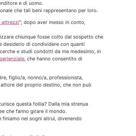
enditore e di uomo.
ionale che tali beni rappresentano per loro.
 attrezzi
“; dopo aver messo in conto,
llizzare chiunque fosse colto dal sospetto che
ice desiderio di condividere con quanti
 ricerche e studi condotti da me medesimo, in
perienziale
, che hanno consentito di
re, figlio/a, nonno/a, professionista,
 attore del proprio destino, che non può
turisce questa follia? Dalla mia strenua
idee che fanno girare il mondo.
finiamo nei sogni altrui, divenendo