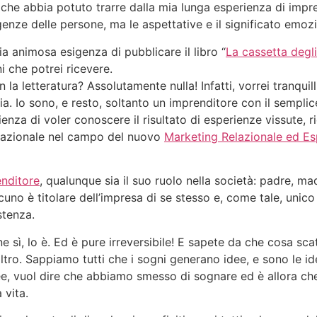
che abbia potuto trarre dalla mia lunga esperienza di impr
genze delle persone, ma le aspettative e il significato emoz
a animosa esigenza di pubblicare il libro “
La cassetta degli
ni che potrei ricevere.
 la letteratura? Assolutamente nulla! Infatti, vorrei tranqui
aria. Io sono, e resto, soltanto un imprenditore con il sempl
zienza di voler conoscere il risultato di esperienze vissute,
ternazionale nel campo del nuovo
Marketing Relazionale ed Es
enditore
, qualunque sia il suo ruolo nella società: padre, mad
uno è titolare dell’impresa di
se
stesso e, come tale, unico
stenza.
e sì, lo è. Ed è pure irreversibile! E sapete da che cosa sca
 altro. Sappiamo tutti che i sogni generano idee, e sono le 
 vuol dire che abbiamo smesso di sognare ed è allora che 
 vita.