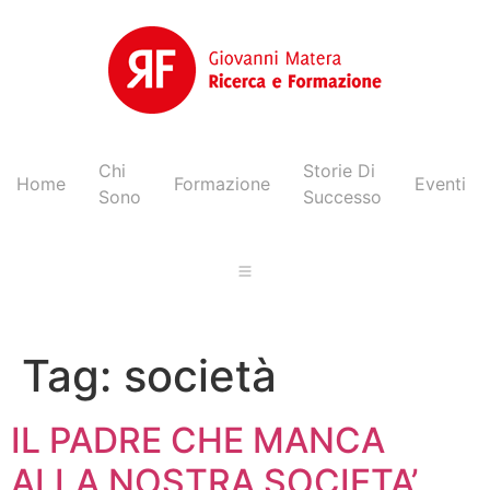
Chi
Storie Di
Home
Formazione
Eventi
Sono
Successo
Tag:
società
IL PADRE CHE MANCA
ALLA NOSTRA SOCIETA’