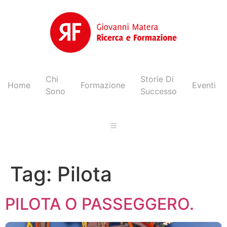
Chi
Storie Di
Home
Formazione
Eventi
Sono
Successo
Tag:
Pilota
PILOTA O PASSEGGERO.