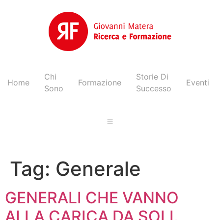
Chi
Storie Di
Home
Formazione
Eventi
Sono
Successo
Tag:
Generale
GENERALI CHE VANNO
ALLA CARICA DA SOLI.