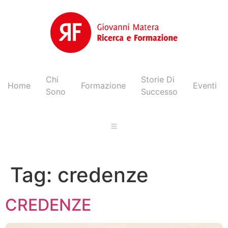
Chi
Storie Di
Home
Formazione
Eventi
Sono
Successo
Tag:
credenze
CREDENZE