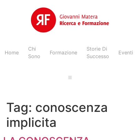
Chi
Storie Di
Home
Formazione
Eventi
Sono
Successo
Tag:
conoscenza
implicita