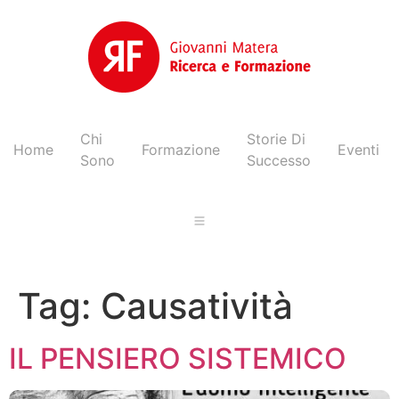
Chi
Storie Di
Home
Formazione
Eventi
Sono
Successo
Tag:
Causatività
IL PENSIERO SISTEMICO