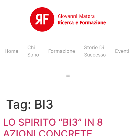
Chi
Storie Di
Home
Formazione
Eventi
Sono
Successo
Tag:
BI3
LO SPIRITO “BI3” IN 8
AZIONI CONCRETE.