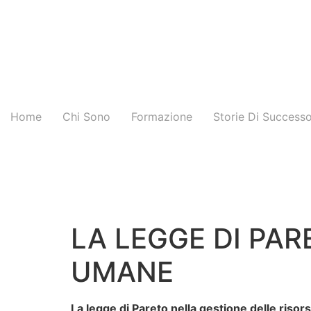
Home
Chi Sono
Formazione
Storie Di Success
LA LEGGE DI PAR
UMANE
La legge di Pareto nella gestione delle riso