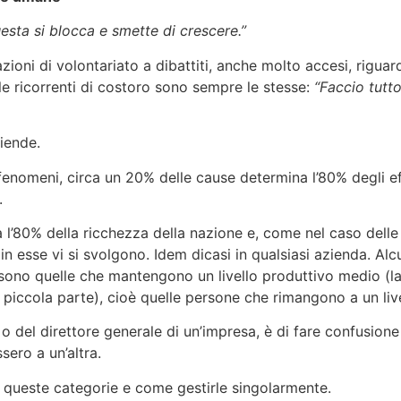
uesta si blocca e smette di crescere.”
zioni di volontariato a dibattiti, anche molto accesi, rigua
le ricorrenti di costoro sono sempre le stesse:
“Faccio tutto
iende.
i fenomeni, circa un 20% delle cause determina l’80% degli e
.
a l’80% della ricchezza della nazione e, come nel caso dell
 in esse vi si svolgono. Idem dicasi in qualsiasi azienda. A
i sono quelle che mantengono un livello produttivo medio (la
piccola parte), cioè quelle persone che rimangono a un livel
o del direttore generale di un’impresa, è di fare confusione 
ero a un’altra.
i queste categorie e come gestirle singolarmente.