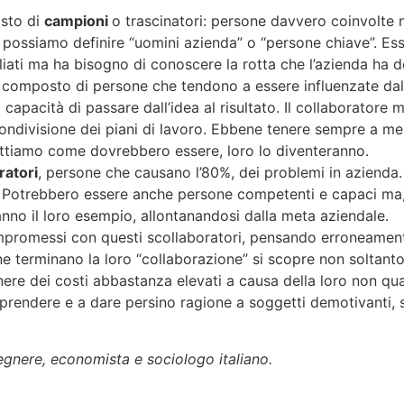
osto di
campioni
o trascinatori: persone davvero coinvolte ne
 possiamo definire “uomini azienda” o “persone chiave”. Essi 
iati ma ha bisogno di conoscere la rotta che l’azienda ha d
 composto di persone che tendono a essere influenzate dall
 capacità di passare dall’idea al risultato. Il collaborator
ndivisione dei piani di lavoro. Ebbene tenere sempre a me
rattiamo come dovrebbero essere, loro lo diventeranno.
ratori
, persone che causano l’80%, dei problemi in azienda. S
a. Potrebbero essere anche persone competenti e capaci ma, n
uiranno il loro esempio, allontanandosi dalla meta aziendale.
ompromessi con questi scollaboratori, pensando erroneament
e terminano la loro “collaborazione” si scopre non soltant
nere dei costi abbastanza elevati a causa della loro non qua
rendere e a dare persino ragione a soggetti demotivanti, s
egnere, economista e sociologo italiano.