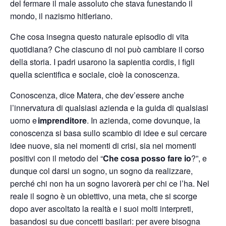
del fermare il male assoluto che stava funestando il
mondo, il nazismo hitleriano.
Che cosa insegna questo naturale episodio di vita
quotidiana? Che ciascuno di noi può cambiare il corso
della storia. I padri usarono la sapientia cordis, i figli
quella scientifica e sociale, cioè la conoscenza.
Conoscenza, dice Matera, che dev’essere anche
l’innervatura di qualsiasi azienda e la guida di qualsiasi
uomo e
imprenditore
. In azienda, come dovunque, la
conoscenza si basa sullo scambio di idee e sul cercare
idee nuove, sia nei momenti di crisi, sia nei momenti
positivi con il metodo del
“
Che cosa posso fare io
?”, e
dunque col darsi un sogno, un sogno da realizzare,
perché chi non ha un sogno lavorerà per chi ce l’ha. Nel
reale il sogno è un obiettivo, una meta, che si scorge
dopo aver ascoltato la realtà e i suoi molti interpreti,
basandosi su due concetti basilari: per avere bisogna