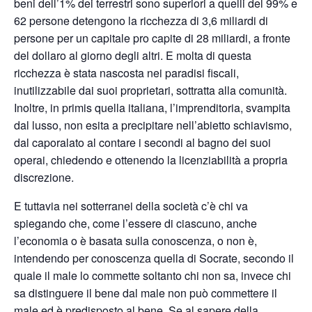
beni dell’1% dei terrestri sono superiori a quelli del 99% e
62 persone detengono la ricchezza di 3,6 miliardi di
persone per un capitale pro capite di 28 miliardi, a fronte
del dollaro al giorno degli altri.
E
molta di questa
ricchezza è stata nascosta nei paradisi fiscali,
inutilizzabile dai suoi proprietari, sottratta alla comunità.
Inoltre, in primis quella italiana, l’imprenditoria, svampita
dal lusso, non esita a precipitare nell’abietto schiavismo,
dal caporalato al contare i secondi al bagno dei suoi
operai, chiedendo e ottenendo la licenziabilità a propria
discrezione.
E tuttavia nei sotterranei della società c’è chi va
spiegando che, come l’essere di ciascuno, anche
l’economia o è basata sulla conoscenza, o non è,
intendendo per conoscenza quella di Socrate, secondo il
quale il male lo commette soltanto chi non sa, invece chi
sa distinguere il bene dal male non può commettere il
male ed è predisposto al bene. Se al sapere della