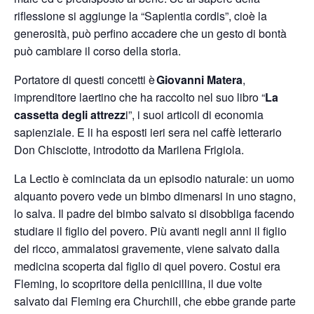
riflessione si aggiunge la “Sapientia cordis”, cioè la
generosità, può perfino accadere che un gesto di bontà
può cambiare il corso della storia.
Portatore di questi concetti è
Giovanni Matera
,
imprenditore laertino che ha raccolto nel suo libro “
La
cassetta degli attrezz
i”, i suoi articoli di economia
sapienziale. E li ha esposti ieri sera nel caffè letterario
Don Chisciotte, introdotto da Marilena Frigiola.
La Lectio è cominciata da un episodio naturale: un uomo
alquanto povero vede un bimbo dimenarsi in uno stagno,
lo salva. Il padre del bimbo salvato si disobbliga facendo
studiare il figlio del povero. Più avanti negli anni il figlio
del ricco, ammalatosi gravemente, viene salvato dalla
medicina scoperta dal figlio di quel povero. Costui era
Fleming, lo scopritore della penicillina,
il due
volte
salvato dai Fleming era Churchill, che ebbe grande parte