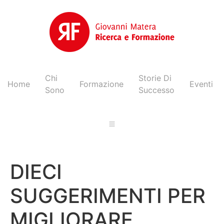
Chi
Storie Di
Home
Formazione
Eventi
Sono
Successo
DIECI
SUGGERIMENTI PER
MIGLIORARE