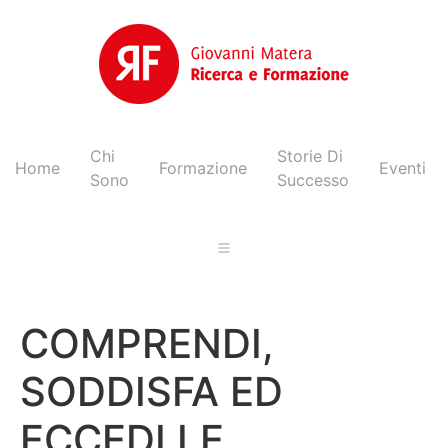
Chi
Storie Di
Home
Formazione
Eventi
Sono
Successo
COMPRENDI,
SODDISFA ED
ECCEDI LE